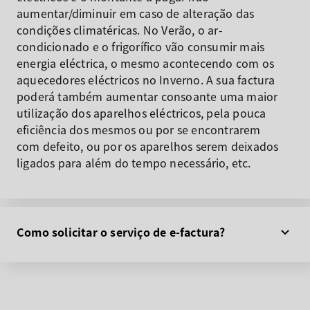
aumentar/diminuir em caso de alteração das
condições climatéricas. No Verão, o ar-
condicionado e o frigorífico vão consumir mais
energia eléctrica, o mesmo acontecendo com os
aquecedores eléctricos no Inverno. A sua factura
poderá também aumentar consoante uma maior
utilização dos aparelhos eléctricos, pela pouca
eficiência dos mesmos ou por se encontrarem
com defeito, ou por os aparelhos serem deixados
ligados para além do tempo necessário, etc.
Como solicitar o serviço de e-factura?
Por favor, prepare a sua factura de electricidade
(que contém o número do seu contrato) e
informações pessoais, e clique em “
Solicite
Já
”. Poderá também solicitar através da CEM